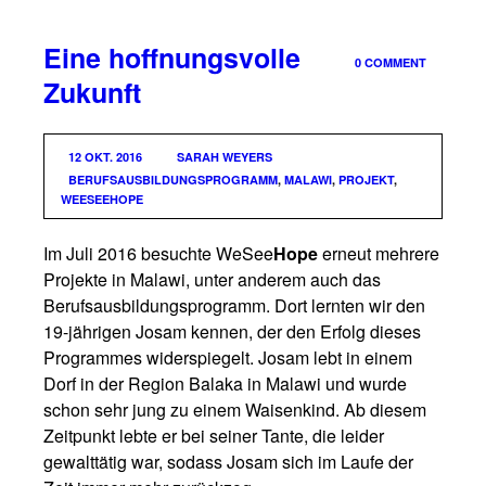
Eine hoffnungsvolle
0 COMMENT
Zukunft
12 OKT. 2016
SARAH WEYERS
BERUFSAUSBILDUNGSPROGRAMM
,
MALAWI
,
PROJEKT
,
WEESEEHOPE
Im Juli 2016 besuchte WeSee
Hope
erneut mehrere
Projekte in Malawi, unter anderem auch das
Berufsausbildungsprogramm. Dort lernten wir den
19-jährigen Josam kennen, der den Erfolg dieses
Programmes widerspiegelt. Josam lebt in einem
Dorf in der Region Balaka in Malawi und wurde
schon sehr jung zu einem Waisenkind. Ab diesem
Zeitpunkt lebte er bei seiner Tante, die leider
gewalttätig war, sodass Josam sich im Laufe der