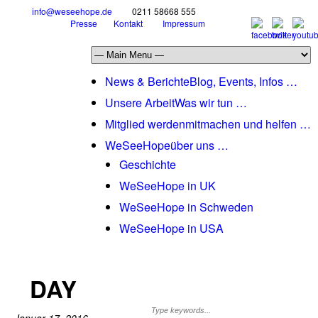
info@weseehope.de
0211 58668 555
Presse
Kontakt
Impressum
News & Berichte
Blog, Events, Infos …
Unsere Arbeit
Was wir tun …
Mitglied werden
mitmachen und helfen …
WeSeeHope
über uns …
Geschichte
WeSeeHope in UK
WeSeeHope in Schweden
WeSeeHope in USA
DAY